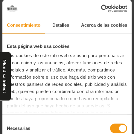
Consentimiento
Detalles
Acerca de las cookies
Gamito Bolsa Cortaditos A
Gamito Bolsa Cortaditos
La Naranja 130 Gr
Cabello Angel 130 Gr
2,55€
2,55€
Esta página web usa cookies
2,04€
2,04€
Las cookies de este sitio web se usan para personalizar
-
+
-
+
Disminuir
Aumentar
Disminuir
Aumentar
Mundisa Select
el contenido y los anuncios, ofrecer funciones de redes
la
la
la
la
cantidad
cantidad
cantidad
cantidad
sociales y analizar el tráfico. Además, compartimos
de
de
de
de
Comprar
Comprar
undefined
undefined
undefined
undefined
información sobre el uso que haga del sitio web con
nuestros partners de redes sociales, publicidad y análisis
web, quienes pueden combinarla con otra información
que les haya proporcionado o que hayan recopilado a
¡En oferta!
¡En oferta!
partir del uso que haya hecho de sus servicios. Si
deseas obtener más información consulta nuestra
Política de Privacidad y Cookies
aquí
.
Selección
Necesarias
de