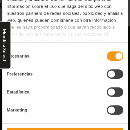
información sobre el uso que haga del sitio web con
nuestros partners de redes sociales, publicidad y análisis
web, quienes pueden combinarla con otra información
que les haya proporcionado o que hayan recopilado a
Mundisa Select
partir del uso que haya hecho de sus servicios. Si
deseas obtener más información consulta nuestra
Política de Privacidad y Cookies
aquí
.
Selección
Necesarias
de
consentimiento
Información
Preferencias
Marcas
Estadística
Preguntas frecuentes
Garantía de envío
Marketing
Condiciones Legales
Política de privacidad y Cookies