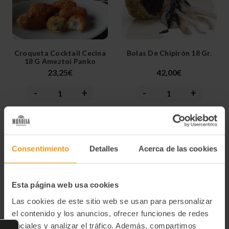
Croqueta Cocktail Cecina
Bolas De Chipirón 18 Gr.
18 G Ameztoi Panko
23,25€
42,00€
-
+
-
+
Disminuir
Aumentar
Disminuir
Aumentar
la
la
la
la
cantidad
cantidad
cantidad
cantidad
de
de
de
de
Comprar
Comprar
undefined
undefined
undefined
undefined
Consentimiento
Detalles
Acerca de las cookies
Esta página web usa cookies
Las cookies de este sitio web se usan para personalizar
el contenido y los anuncios, ofrecer funciones de redes
sociales y analizar el tráfico. Además, compartimos