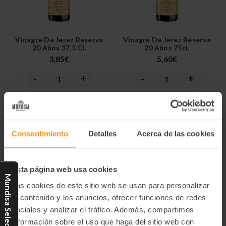
Vinagre De Jerez Reserva
Vinagre De Jerez Reserva
20 Años 37,5 Cl.
20 Años 75cl.
3,85€
5,60€
-
+
-
+
Disminuir
Aumentar
Disminuir
Aumentar
la
la
la
la
cantidad
cantidad
cantidad
cantidad
de
de
de
de
Comprar
Comprar
undefined
undefined
undefined
undefined
Consentimiento
Detalles
Acerca de las cookies
Esta página web usa cookies
Mundisa Select
Las cookies de este sitio web se usan para personalizar
el contenido y los anuncios, ofrecer funciones de redes
sociales y analizar el tráfico. Además, compartimos
información sobre el uso que haga del sitio web con