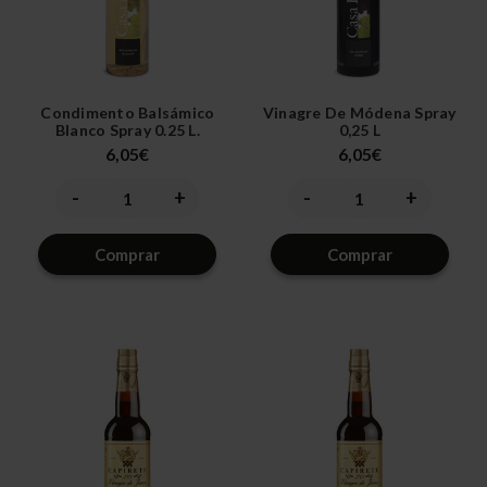
Condimento Balsámico
Vinagre De Módena Spray
Blanco Spray 0.25 L.
0,25 L
6,05€
6,05€
-
+
-
+
Disminuir
Aumentar
Disminuir
Aumentar
la
la
la
la
cantidad
cantidad
cantidad
cantidad
de
de
de
de
Comprar
Comprar
undefined
undefined
undefined
undefined