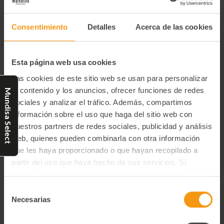
Consentimiento
Detalles
Acerca de las cookies
Lentejas Del Berry
Cassoulet Gimontois 310
Confitadas 310 Gr. Cdb
Gr. Cdb
11,35€
11,35€
Esta página web usa cookies
-
+
-
+
Disminuir
Aumentar
Disminuir
Aumentar
Las cookies de este sitio web se usan para personalizar
la
la
la
la
el contenido y los anuncios, ofrecer funciones de redes
cantidad
cantidad
cantidad
cantidad
Mundisa Select
de
de
de
de
sociales y analizar el tráfico. Además, compartimos
Comprar
Comprar
undefined
undefined
undefined
undefined
información sobre el uso que haga del sitio web con
nuestros partners de redes sociales, publicidad y análisis
web, quienes pueden combinarla con otra información
que les haya proporcionado o que hayan recopilado a
partir del uso que haya hecho de sus servicios. Si
deseas obtener más información consulta nuestra
Política de Privacidad y Cookies
aquí
.
Selección
Necesarias
de
consentimiento