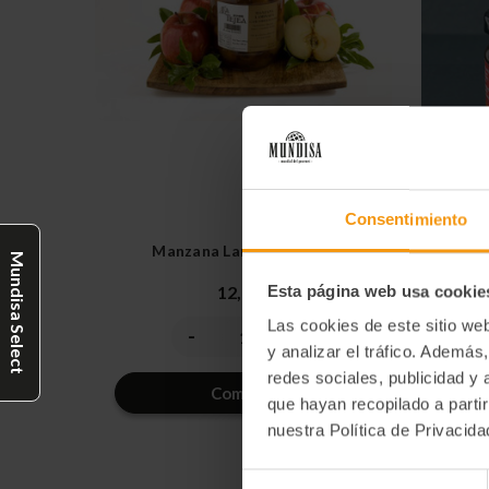
Consentimiento
Manzana Laminada 1 Kg.
Mundisa Select
12,30€
Esta página web usa cookie
Las cookies de este sitio we
-
+
Disminuir
Aumentar
la
la
y analizar el tráfico. Ademá
cantidad
cantidad
redes sociales, publicidad y
de
de
Comprar
undefined
undefined
que hayan recopilado a parti
nuestra Política de Privacid
Selección