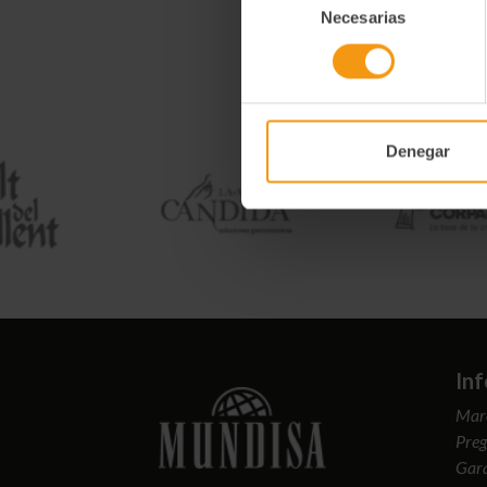
Necesarias
de
consentimiento
Denegar
In
Mar
Preg
Gara