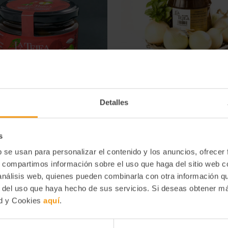
Detalles
Manzana Laminada 270 Ml.
Cebolla Caramelizada 1 
5,44€
12,30€
s
b se usan para personalizar el contenido y los anuncios, ofrecer
-
+
-
+
Disminuir
Aumentar
Disminuir
Aume
la
la
la
la
s, compartimos información sobre el uso que haga del sitio web 
cantidad
cantidad
cantidad
canti
 análisis web, quienes pueden combinarla con otra información q
de
de
de
de
Comprar
Comprar
undefined
undefined
undefined
unde
r del uso que haya hecho de sus servicios. Si deseas obtener m
ad y Cookies
aquí
.