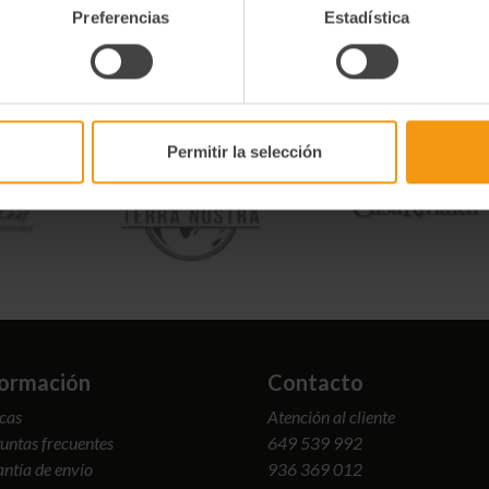
Preferencias
Estadística
Permitir la selección
formación
Contacto
cas
Atención al cliente
untas frecuentes
649 539 992
ntía de envío
936 369 012