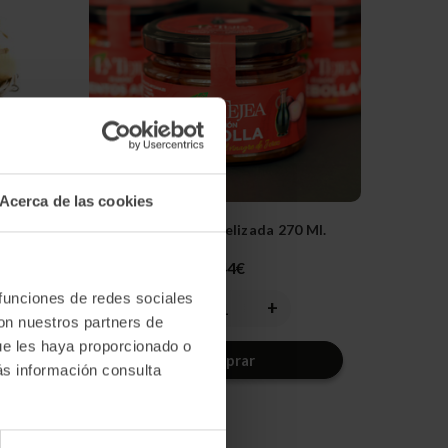
Acerca de las cookies
Kg.
Cebolla Caramelizada 270 Ml.
5,44€
 funciones de redes sociales
-
+
ntar
Disminuir
Aumentar
la
la
con nuestros partners de
dad
cantidad
cantidad
ue les haya proporcionado o
de
de
Comprar
fined
undefined
undefined
ás información consulta