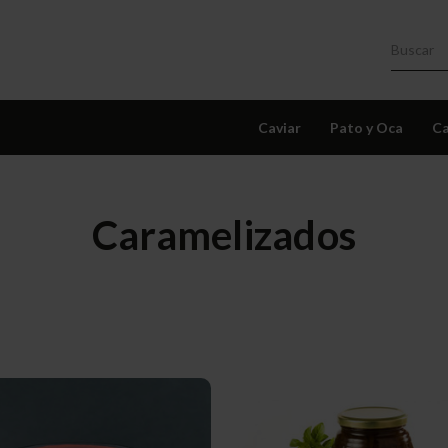
Caviar
Pato y Oca
Ca
Caramelizados