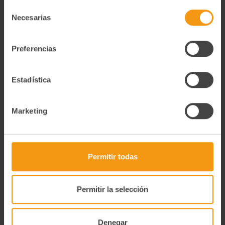
Política de Privacidad y Cookies
aquí
.
Selección
pasteurizada, gelatina porcina, sal y gelificante metilcelulosa
Necesarias
de
Degustación
consentimiento
Freir las croquetas en congelado sumergiéndolas en
Preferencias
abundante aceite a 185ºC durante 2-3 minutos, sin
sobrecargar de producto la freidora/sartén. Dejar reposar
1,5 minutos. Nunca vuelva a congelar un producto
descongelado.
Estadística
Información Nutricional
Marketing
Información Nutricional 100g Valor energético (kcal) 1019 Kj
/ 244 Kcal Grasas (g) 16 g De las cuales saturadas (g) 6,1 g
Hidratos de carbono (g) 17,8 g De los cuales Azúcares (g) 3,3
g Proteinas (g) 7,3 g Sal (g) 1,3 g
Permitir todas
Alérgenos
Información alergénica: Gluten, leche y derivados. Puede
contener trazas de frutos de cáscara, soja, apio, moluscos,
Permitir la selección
sulfitos, huevo y crustáceos
Denegar