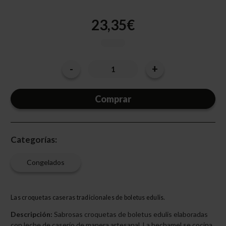
23,35€
-
+
Cantidad
Disminuir
Aumentar
la
la
actual
cantidad
cantidad
de
de
de
CROQUETA
CROQUETA
existencias:
COCKTAIL
COCKTAIL
BOLETUS
BOLETUS
AMEZTOI
AMEZTOI
Categorías:
Congelados
Las croquetas caseras tradicionales de boletus edulis.
Descripción:
Sabrosas croquetas de boletus edulis elaboradas
con leche de caserío de manera artesanal. La bechamel se cocina