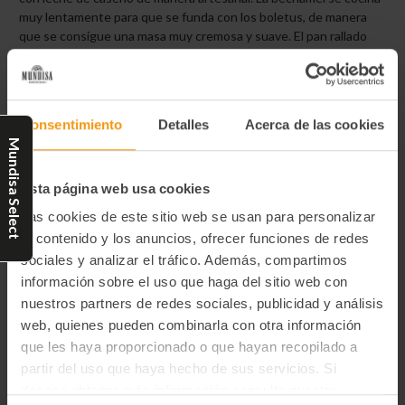
muy lentamente para que se funda con los boletus, de manera
que se consigue una masa muy cremosa y suave. El pan rallado
artesano les aporta una textura muy crujiente.
0.35 €/ud.
Consentimiento
Detalles
Acerca de las cookies
Información adicional
Mundisa Select
Tipo de preservación
Esta página web usa cookies
Congelado
Las cookies de este sitio web se usan para personalizar
Unidades de producto
el contenido y los anuncios, ofrecer funciones de redes
66
sociales y analizar el tráfico. Además, compartimos
información sobre el uso que haga del sitio web con
Ingredientes
nuestros partners de redes sociales, publicidad y análisis
Leche entera de vaca pasteurizada 48%, pan rallado (harina
web, quienes pueden combinarla con otra información
de trigo, agua, aceite de girasol, sal, levadura biológica,
que les haya proporcionado o que hayan recopilado a
extracto de pimentón y curcumina), harina de trigo, hongo
Boletus edulis (9,57%), aceite de oliva, cebolla, preparado
partir del uso que haya hecho de sus servicios. Si
para empanado (almidón modificado de maíz, harina de
deseas obtener más información consulta nuestra
trigo, sal, espesante goma xantana), mantequilla, nata