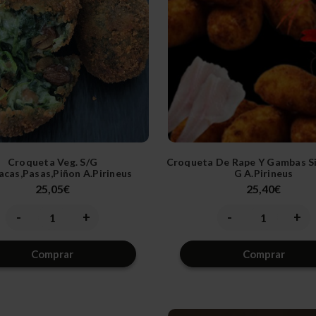
Croqueta Veg. S/g
Croqueta De Rape Y Gambas Si
acas,pasas,piñon A.pirineus
G A.pirineus
25,05€
25,40€
-
+
-
+
Disminuir
Aumentar
Disminuir
Aume
la
la
la
la
cantidad
cantidad
cantidad
canti
de
de
de
de
Comprar
Comprar
undefined
undefined
undefined
unde