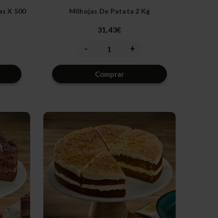
as X 500
Milhojas De Patata 2 Kg
31,43€
-
+
ntar
Disminuir
Aumentar
la
la
dad
cantidad
cantidad
de
de
Comprar
fined
undefined
undefined