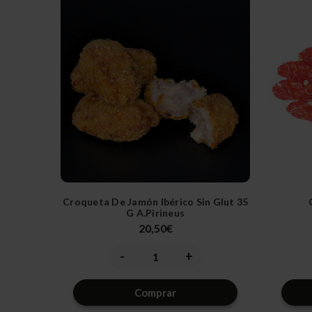
Croqueta De Jamón Ibérico Sin Glut 35
G A.pirineus
20,50€
-
+
Disminuir
Aumentar
la
la
cantidad
cantidad
de
de
Comprar
undefined
undefined