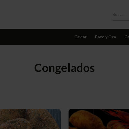
Caviar
Pato y Oca
Ca
Congelados