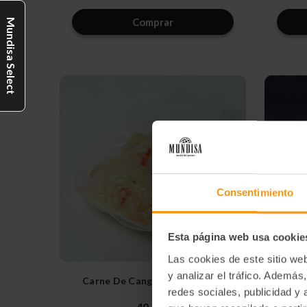
cantidad
cantidad
de
de
Comprar
Mundisa Select
undefined
undefined
Consentimiento
Esta página web usa cookie
Las cookies de este sitio we
y analizar el tráfico. Ademá
Carne De Cangrejo Real 250 G
Car
redes sociales, publicidad y
40,00€