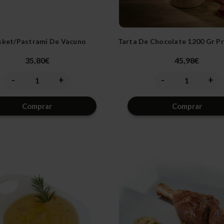
sket/pastrami De Vacuno
Tarta De Chocolate 1200 Gr P
35,80€
45,98€
-
+
-
+
Disminuir
Aumentar
Disminuir
Aume
la
la
la
la
cantidad
cantidad
cantidad
canti
de
de
de
de
Comprar
Comprar
undefined
undefined
undefined
unde