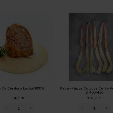
o De Cordero Lechal 800 G
Patas-Pinzas Cocidas Corte Ve
5l 400-450
50,50€
101,33€
-
+
-
+
Disminuir
Aumentar
Disminuir
Aume
la
la
la
la