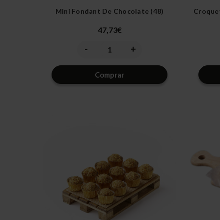
Mini Fondant De Chocolate (48)
Croquet
47,73€
-
+
Disminuir
Aumentar
la
la
cantidad
cantidad
de
de
Comprar
undefined
undefined