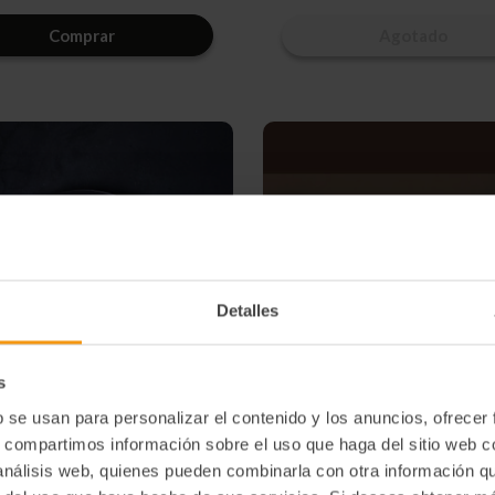
cantidad
cantidad
cantidad
canti
de
de
de
de
Comprar
Agotado
undefined
undefined
undefined
unde
Detalles
s
b se usan para personalizar el contenido y los anuncios, ofrecer
s, compartimos información sobre el uso que haga del sitio web 
ne De Cangrejo Real 80 G
Croqueta De Pollo Al Curry Con Panko
 análisis web, quienes pueden combinarla con otra información q
35 Gr
15,00€
22,45€