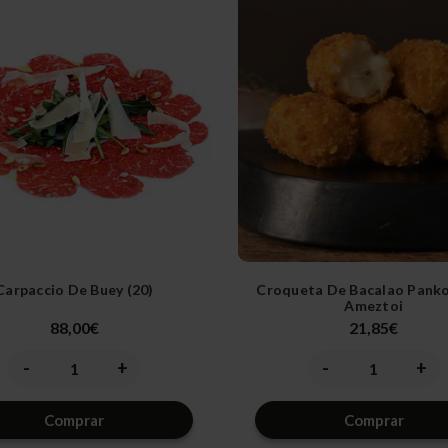
Carpaccio De Buey (20)
Croqueta De Bacalao Panko
Ameztoi
88,00€
21,85€
-
+
-
+
Disminuir
Aumentar
Disminuir
Aume
la
la
la
la
cantidad
cantidad
cantidad
canti
de
de
de
de
Comprar
Comprar
undefined
undefined
undefined
unde