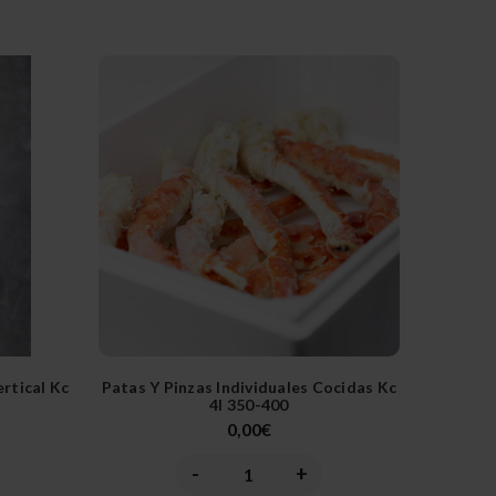
rtical Kc
Patas Y Pinzas Individuales Cocidas Kc
4l 350-400
0,00€
-
+
ntar
Disminuir
Aumentar
la
la