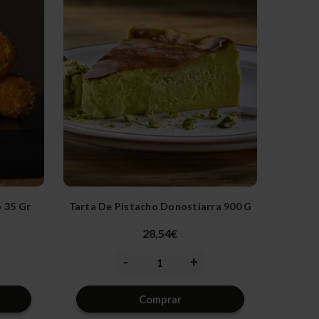
 35 Gr
Tarta De Pistacho Donostiarra 900 G
28,54€
-
+
ntar
Disminuir
Aumentar
la
la
dad
cantidad
cantidad
de
de
Comprar
fined
undefined
undefined