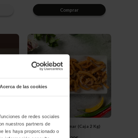
dad
cantidad
cantidad
de
de
Comprar
fined
undefined
undefined
Acerca de las cookies
 funciones de redes sociales
con nuestros partners de
Rabas De Calamar (caja 2 Kg)
ue les haya proporcionado o
107,30€