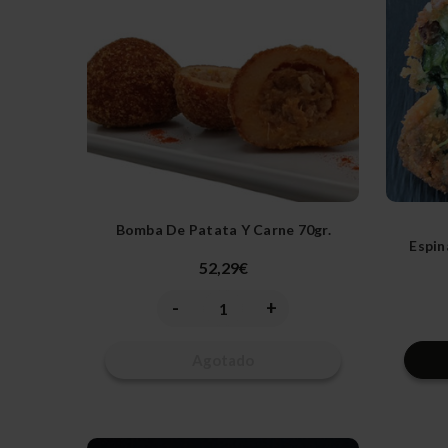
Bomba De Patata Y Carne 70gr.
Espin
52,29€
-
+
Disminuir
Aumentar
la
la
cantidad
cantidad
de
de
Agotado
undefined
undefined