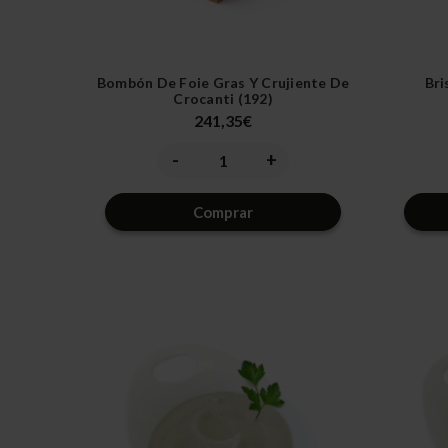
Bombón De Foie Gras Y Crujiente De
Bri
Crocanti (192)
241,35€
-
+
Disminuir
Aumentar
la
la
cantidad
cantidad
de
de
Comprar
undefined
undefined