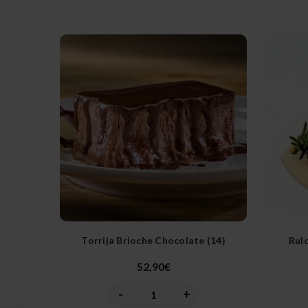
Torrija Brioche Chocolate (14)
Rul
52,90€
-
+
Disminuir
Aumentar
la
la