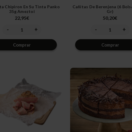
a Chipiron En Su Tinta Panko
Cañitas De Berenjena (6 Bols
35g Ameztoi
Gr)
22,95€
50,20€
-
+
-
+
Disminuir
Aumentar
Disminuir
Aume
la
la
la
la
cantidad
cantidad
cantidad
canti
de
de
de
de
Comprar
Comprar
undefined
undefined
undefined
unde