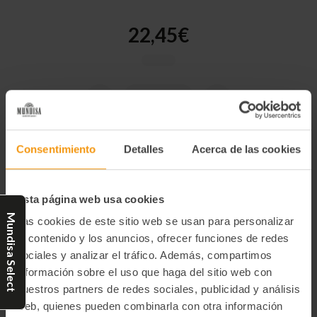
22,45€
-
+
Cantidad
Disminuir
Aumentar
la
la
actual
cantidad
cantidad
de
de
de
CROQUETA
CROQUETA
existencias:
DE
DE
Consentimiento
Detalles
Acerca de las cookies
POLLO
POLLO
AL
AL
CURRY
CURRY
CON
CON
Categorías:
PANKO
PANKO
Esta página web usa cookies
35
35
GR
GR
Mundisa Select
Las cookies de este sitio web se usan para personalizar
Croquetas
De 35 a 65 gr
el contenido y los anuncios, ofrecer funciones de redes
sociales y analizar el tráfico. Además, compartimos
información sobre el uso que haga del sitio web con
Descripción:
nuestros partners de redes sociales, publicidad y análisis
Freír sumergiéndolo en poco aceite a 185ºC durante 2-3 minutos,
web, quienes pueden combinarla con otra información
sin sobrecargar de producto la freidora/sartén. Dejar reposar 1,5