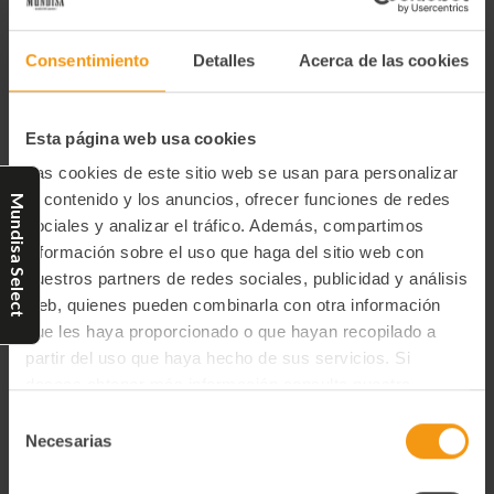
-
+
Cantidad
Disminuir
Aumentar
la
la
actual
cantidad
cantidad
de
Consentimiento
Detalles
Acerca de las cookies
de
de
HELADO
HELADO
existencias:
DE
DE
VAINILLA
VAINILLA
BOURBON
BOURBON
2,5
2,5
Esta página web usa cookies
L.
L.
Categorías:
Las cookies de este sitio web se usan para personalizar
el contenido y los anuncios, ofrecer funciones de redes
Mundisa Select
Congelados
sociales y analizar el tráfico. Además, compartimos
información sobre el uso que haga del sitio web con
nuestros partners de redes sociales, publicidad y análisis
web, quienes pueden combinarla con otra información
Productos relacionados
que les haya proporcionado o que hayan recopilado a
partir del uso que haya hecho de sus servicios. Si
deseas obtener más información consulta nuestra
Política de Privacidad y Cookies
aquí
.
Selección
Necesarias
de
consentimiento