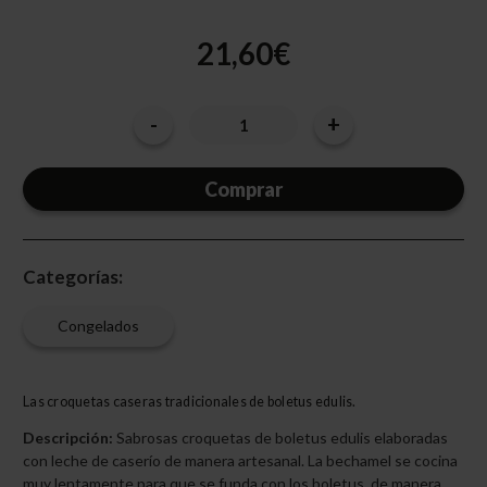
21,60€
-
+
Cantidad
Disminuir
Aumentar
la
la
actual
cantidad
cantidad
de
de
de
CROQUETA
CROQUETA
existencias:
DE
DE
BOLETUS
BOLETUS
25
25
GR
GR
AMEZTOI
AMEZTOI
Categorías:
Congelados
Las croquetas caseras tradicionales de boletus edulis.
Descripción:
Sabrosas croquetas de boletus edulis elaboradas
con leche de caserío de manera artesanal. La bechamel se cocina
muy lentamente para que se funda con los boletus, de manera