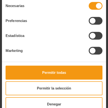
Selección
Necesarias
de
Degustación
consentimiento
Freir las croquetas en congelado sumergiéndolas en
abundante aceite a 185ºC durante 2-3 minutos, sin
Preferencias
sobrecargar de producto la freidora/sartén. Dejar reposar
1,5 minutos. Nunca vuelva a congelar un producto
descongelado.
Estadística
Información Nutricional
Información Nutricional 100g Valor energético (kcal) 859 Kj /
Marketing
205 Kcal Grasas (g) 11 g De las cuales saturadas (g) 3,9 g
Hidratos de carbono (g) 22,7 g De los cuales Azúcares (g) 3,1
g Proteinas (g) 3,9 g Sal (g) 1 g
Alérgenos
Permitir todas
Información alergénica: Gluten, leche y derivados. Puede
contener trazas de frutos de cáscara, soja, apio, pescado,
moluscos, sulfitos, huevo y crustáceos.
Permitir la selección
Denegar
Productos relacionados