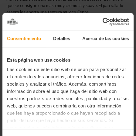
que se consigue una masa muy cremosa y suave. El pan rallado
casero les aporta una textura muy crujiente.
0.54 €/ud.
Consentimiento
Detalles
Acerca de las cookies
Información adicional
Tipo de preservación
Esta página web usa cookies
Congelado
Las cookies de este sitio web se usan para personalizar
Unidades de producto
el contenido y los anuncios, ofrecer funciones de redes
40
sociales y analizar el tráfico. Además, compartimos
información sobre el uso que haga del sitio web con
Ingredientes
nuestros partners de redes sociales, publicidad y análisis
Leche entera de vaca pasteurizada (48%), pan rallado (harina
de trigo, agua, aceite de girasol, sal, levadura biológica,
web, quienes pueden combinarla con otra información
extracto de pimentón y curcumina), harina de trigo, hongo
que les haya proporcionado o que hayan recopilado a
Boletus edulis (9,57%), aceite de oliva, cebolla, preparado
partir del uso que haya hecho de sus servicios. Si
para empanado (almidón modificado de maíz, harina de
deseas obtener más información consulta nuestra
trigo, sal, espesante goma xantana), mantequilla, nata
pasteurizada, gelatina porcina, sal y gelificante metilcelulosa
Política de Privacidad y Cookies
aquí
.