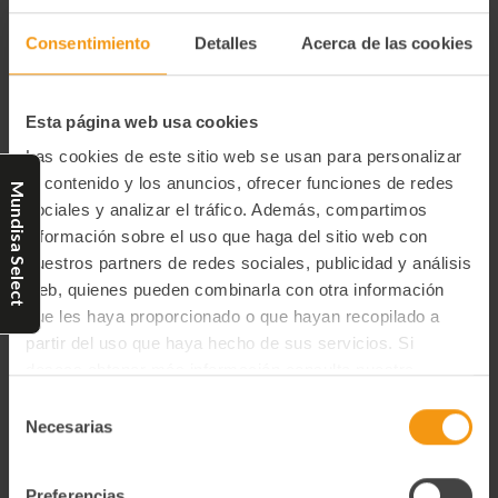
3,41€
Consentimiento
Detalles
Acerca de las cookies
Esta página web usa cookies
Cantidad
Categorías:
actual
Las cookies de este sitio web se usan para personalizar
de
el contenido y los anuncios, ofrecer funciones de redes
Repostería
Mundisa Select
existencias:
sociales y analizar el tráfico. Además, compartimos
información sobre el uso que haga del sitio web con
nuestros partners de redes sociales, publicidad y análisis
web, quienes pueden combinarla con otra información
Productos relacionados
que les haya proporcionado o que hayan recopilado a
partir del uso que haya hecho de sus servicios. Si
deseas obtener más información consulta nuestra
Política de Privacidad y Cookies
aquí
.
Selección
Necesarias
de
consentimiento
Preferencias