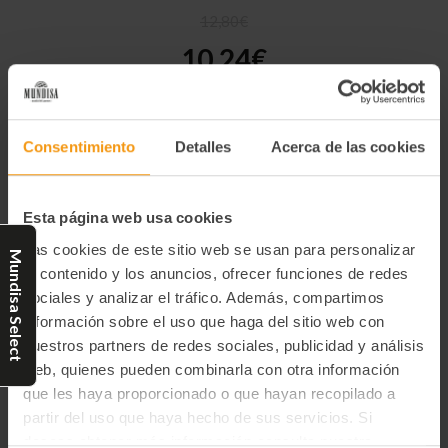
12,80€
10,24€
Cantidad
Consentimiento
Detalles
Acerca de las cookies
Categorías:
actual
de
Special Price
existencias:
Esta página web usa cookies
Las cookies de este sitio web se usan para personalizar
Mundisa Select
el contenido y los anuncios, ofrecer funciones de redes
Descripción:
sociales y analizar el tráfico. Además, compartimos
Un equilibrio perfecto de dulce y amargo elaborado con 100 %
información sobre el uso que haga del sitio web con
naranjas de Sevilla. Las finas láminas de cáscara de naranja
nuestros partners de redes sociales, publicidad y análisis
aportan un toque único de naranja.
Tradicionalmente
web, quienes pueden combinarla con otra información
desayunado, es el comienzo perfecto para cualquier mañana,
que les haya proporcionado o que hayan recopilado a
aunque recomendamos usarlo como aderezo para un bizcocho al
partir del uso que haya hecho de sus servicios. Si
vapor.
deseas obtener más información consulta nuestra