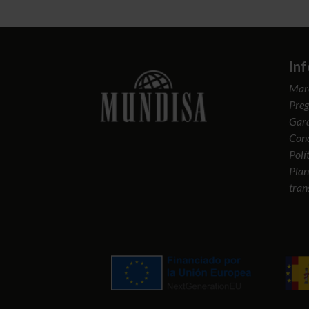
In
Mar
Preg
Gara
Cond
Polí
Plan
tran