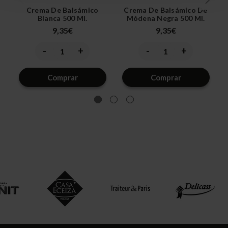
Crema De Balsámico
Crema De Balsámico De
Blanca 500 Ml.
Módena Negra 500 Ml.
9,35€
9,35€
-
+
-
+
Disminuir
Aumentar
Disminuir
Aumentar
la
la
la
la
cantidad
cantidad
cantidad
cantidad
de
de
de
de
Comprar
Comprar
undefined
undefined
undefined
undefined