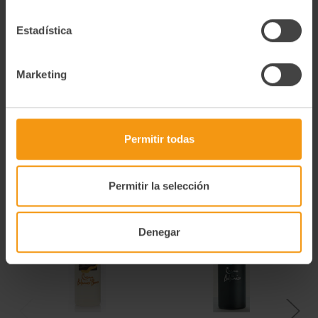
Información Nutricional 100g Valor energético (kcal) 1714 Kj
/ 415 Kcal Grasas (g) 40 g De las cuales saturadas (g) 6 g
Estadística
Hidratos de carbono (g) 10 g De los cuales Azúcares (g) 6,3 g
Proteinas (g) 2,8 g Sal (g) 1,4 g
Marketing
Alérgenos
Información alergénica: Frutos de cáscara, leche y derivados,
sulfitos
Permitir todas
Productos relacionados
Permitir la selección
Denegar