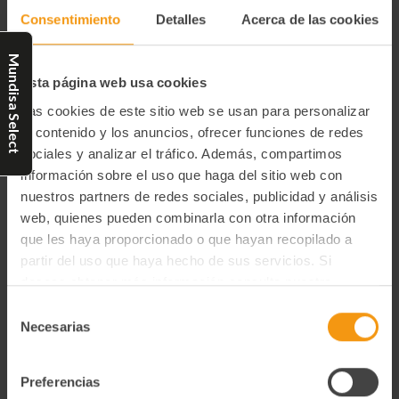
tiempo reduciendo el condimento balsámico tinto hasta obtener
Consentimiento
Detalles
Acerca de las cookies
una crema espesa, no obteniendo siempre un idéntico resultado.
Casa Rinaldi le ofrece, ya elaborada, una de las mejores versiones.
Mundisa Select
Esta página web usa cookies
Información adicional
Las cookies de este sitio web se usan para personalizar
el contenido y los anuncios, ofrecer funciones de redes
Tipo de preservación
sociales y analizar el tráfico. Además, compartimos
Ambiente
información sobre el uso que haga del sitio web con
nuestros partners de redes sociales, publicidad y análisis
Ingredientes
web, quienes pueden combinarla con otra información
Mosto de uva concentrado, condimento rojo 20% (vinagre
que les haya proporcionado o que hayan recopilado a
de vino, mosto de uva concentrado), almidón de maíz
modificado.
partir del uso que haya hecho de sus servicios. Si
deseas obtener más información consulta nuestra
Degustación
Política de Privacidad y Cookies
aquí
.
Selección
Ideal para sazonar carne, pescado, verdura, helados y fresas.
Necesarias
de
Agitarla bien antes de servir. Conservar en el frigorífico
después de abierta.
consentimiento
Preferencias
Información Nutricional