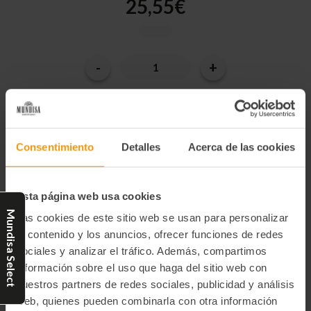
25,55€
-
+
Cantidad
Disminuir
Aumentar
la
la
actual
cantidad
cantidad
de
de
de
CRISPY
CRISPY
existencias:
SPARK
SPARK
300
300
G
G
(PICANTE-
(PICANTE-
Consentimiento
Detalles
Acerca de las cookies
CRUJIENTE)
CRUJIENTE)
Categorías:
Salsas y Complementos
Condimentos
Esta página web usa cookies
Mundisa Select
Las cookies de este sitio web se usan para personalizar
el contenido y los anuncios, ofrecer funciones de redes
Descripción:
sociales y analizar el tráfico. Además, compartimos
Un toque picante, crujiente y "bienqueda" con cualquier cosa.
información sobre el uso que haga del sitio web con
Para todos los públicos.
nuestros partners de redes sociales, publicidad y análisis
web, quienes pueden combinarla con otra información
Producto obtenido de la mezcla ajo, cebolla, flor de sal, semillas