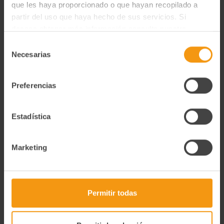
que les haya proporcionado o que hayan recopilado a
de sésamo negro, semillas de sésamo blanco, chili, semillas de
partir del uso que haya hecho de sus servicios. Si
lino, pimentón dulce y tomate copos.
deseas obtener más información consulta nuestra
Contiene: Sésamo
Política de Privacidad y Cookies
aquí
.
Selección
Necesarias
de
consentimiento
Productos relacionados
Preferencias
Estadística
Marketing
Permitir todas
Crispy Spark 60 G
Lasaña De Carne 300 G
(picante-Crujiente)
4,85€
8,75€