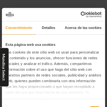
12,49€
Consentimiento
Detalles
Acerca de las cookies
-
+
Cantidad
Disminuir
Aumentar
la
la
actual
cantidad
cantidad
de
de
de
Esta página web usa cookies
FARANDOLE
FARANDOLE
existencias:
DE
DE
Las cookies de este sitio web se usan para personalizar
RILLETES
RILLETES
Mundisa Select
4
4
el contenido y los anuncios, ofrecer funciones de redes
x
x
50
50
sociales y analizar el tráfico. Además, compartimos
Categorías:
G
G
información sobre el uso que haga del sitio web con
nuestros partners de redes sociales, publicidad y análisis
Comtesse Du Barry
Packs de regalo
web, quienes pueden combinarla con otra información
que les haya proporcionado o que hayan recopilado a
partir del uso que haya hecho de sus servicios. Si
deseas obtener más información consulta nuestra
Productos relacionados
Política de Privacidad y Cookies
aquí
.
Selección