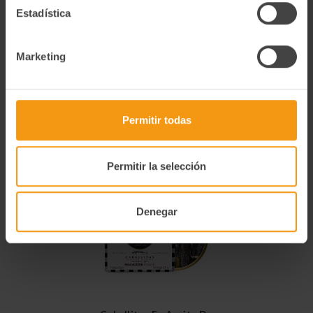
Información Nutricional 100g Valor energético (kcal) 473,11
Estadística
Kj / 113 Kcal Grasas (g) 1,8 g De las cuales saturadas (g) 1 g
Hidratos de carbono (g) 1g De los cuales Azúcares (g) 1 g
Proteinas (g) 24,3 g Sal (g) 1 g
Marketing
Alérgenos
Contiene: Pescado (merluza)
Permitir todas
Productos relacionados
Permitir la selección
Denegar