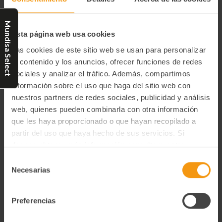
Descripción:
Huevas de merluza cocidas, limpiadas y cortadas en
Mundisa Select
medallones de forma manual, en aceite de oliva con una guindilla.
Esta página web usa cookies
Las cookies de este sitio web se usan para personalizar
Información adicional
el contenido y los anuncios, ofrecer funciones de redes
sociales y analizar el tráfico. Además, compartimos
Tipo de preservación
información sobre el uso que haga del sitio web con
Ambiente
nuestros partners de redes sociales, publicidad y análisis
web, quienes pueden combinarla con otra información
Ingredientes
que les haya proporcionado o que hayan recopilado a
Huevas de merluza (86´6 %), aceite de oliva (13´4 %), sal (< 0
partir del uso que haya hecho de sus servicios. Si
´1 %), guindilla (< 0´1%).
deseas obtener más información consulta nuestra
Degustación
Política de Privacidad y Cookies
aquí
.
Selección
Consumo directo o en platos preparados. 6 años a partir de
Necesarias
de
la fecha de fabricación. Una vez abierto el envase conservar
consentimiento
en frigorífico y recomendamos que se consuma en las
siguientes 24 horas.
Preferencias
Información Nutricional