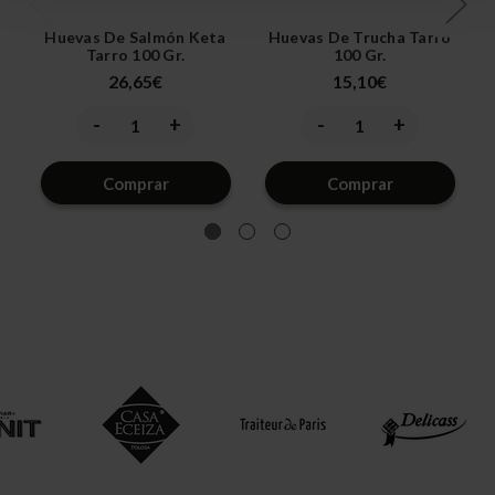
Huevas De Salmón Keta
Huevas De Trucha Tarro
Tarro 100 Gr.
100 Gr.
26,65€
15,10€
-
+
-
+
Disminuir
Aumentar
Disminuir
Aumentar
la
la
la
la
cantidad
cantidad
cantidad
cantidad
de
de
de
de
Comprar
Comprar
undefined
undefined
undefined
undefined