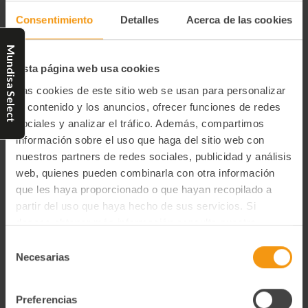
rojizo brillante, textura firme y sabor equilibrado. Seleccionadas
Consentimiento
Detalles
Acerca de las cookies
en su variante "hard shell" por su resistencia, son versátiles y
perfectas para aperitivos, canapés, sopas o ensaladas. Su calidad
Mundisa Select
excepcional garantiza un toque gourmet.
Esta página web usa cookies
Las cookies de este sitio web se usan para personalizar
Información adicional
el contenido y los anuncios, ofrecer funciones de redes
sociales y analizar el tráfico. Además, compartimos
Tipo de preservación
información sobre el uso que haga del sitio web con
Congelado
nuestros partners de redes sociales, publicidad y análisis
web, quienes pueden combinarla con otra información
Ingredientes
que les haya proporcionado o que hayan recopilado a
Huevas de salmón (Oncorhynchus Keta) y sal.
partir del uso que haya hecho de sus servicios. Si
deseas obtener más información consulta nuestra
Degustación
Política de Privacidad y Cookies
aquí
.
Cambiarán el color de una mesa de aperitivos. Quedan
Selección
ideales sobre blinis o sobre una loncha de salmón ahumado.
Necesarias
de
También cambiarán el sabor de un plato aportándole la
consentimiento
rotundidad del gusto a mar en una crema de verduras o en
un revuelto. Producto apto para congelar.
Preferencias