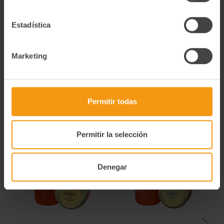
Información Nutricional
Información Nutricional 100g Valor energético (kcal) 887 Kj /
Estadística
212 Kcal Grasas (g) 12,9 g De las cuales saturadas (g) 3,1 g
Hidratos de carbono (g) 1,6 g De los cuales Azúcares (g) 1,6
g Proteinas (g) 32 g Sal (g) 3,5 g
Marketing
Alérgenos
Contiene: Pescado
Permitir todas
Productos relacionados
Permitir la selección
Denegar