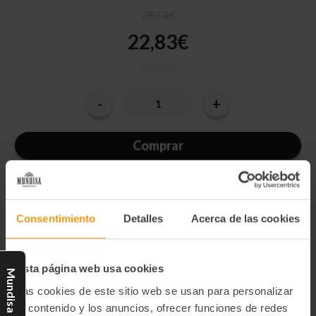
28,54€
22,83€
-
+
Cantidad
Disminuir
Aumentar
la
la
actual
cantidad
cantidad
de
de
de
TIN
TIN
existencias:
HAPPY
HAPPY
BIRTHDAY
BIRTHDAY
MUSICAL
MUSICAL
BISCUIT
BISCUIT
DE
DE
Categorías:
CHOCOLATE
CHOCOLATE
200
200
Consentimiento
Detalles
Acerca de las cookies
GR.
GR.
Special Price
Esta página web usa cookies
Mundisa Select
Descripción:
Las cookies de este sitio web se usan para personalizar
Las Galletas Happy Birthday de Cartwright & Butler son una
el contenido y los anuncios, ofrecer funciones de redes