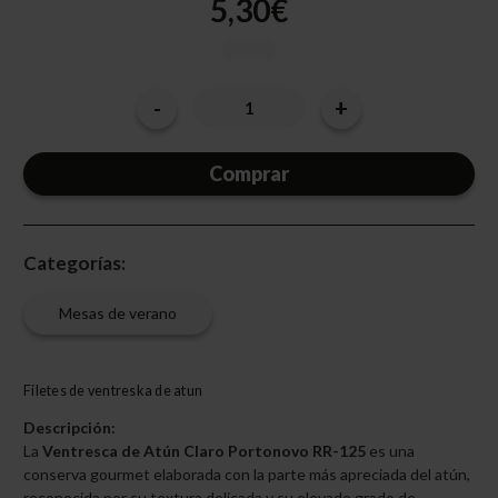
5,30€
-
+
Cantidad
Disminuir
Aumentar
la
la
actual
cantidad
cantidad
de
de
de
VENTRESCA
VENTRESCA
existencias:
ATÚN
ATÚN
CLARO
CLARO
RR-
RR-
125
125
Categorías:
Mesas de verano
Filetes de ventreska de atun
Descripción:
La
Ventresca de Atún Claro Portonovo RR-125
es una
conserva gourmet elaborada con la parte más apreciada del atún,
reconocida por su textura delicada y su elevado grado de