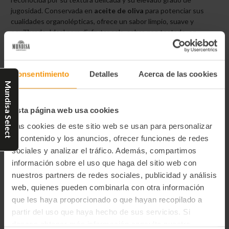
jugosidad. Conservada en
aceite de oliva
para potenciar sus
cualidades organolépticas, ofrece un sabor limpio, suave y
equilibrado. Ideal para disfrutar sola, sobre pan tostado, en
ensaladas o como ingrediente principal de tapas y recetas de
inspiración mediterránea.
Consentimiento
Detalles
Acerca de las cookies
Mundisa Select
Características destacadas
Esta página web usa cookies
Elaborada con ventresca de atún claro seleccionada.
Las cookies de este sitio web se usan para personalizar
Conservada en aceite de oliva.
el contenido y los anuncios, ofrecer funciones de redes
Textura tierna y melosa.
sociales y analizar el tráfico. Además, compartimos
Sabor suave y auténtico.
información sobre el uso que haga del sitio web con
Sin gluten.
nuestros partners de redes sociales, publicidad y análisis
Lista para consumir.
web, quienes pueden combinarla con otra información
que les haya proporcionado o que hayan recopilado a
partir del uso que haya hecho de sus servicios. Si
deseas obtener más información consulta nuestra
Información adicional