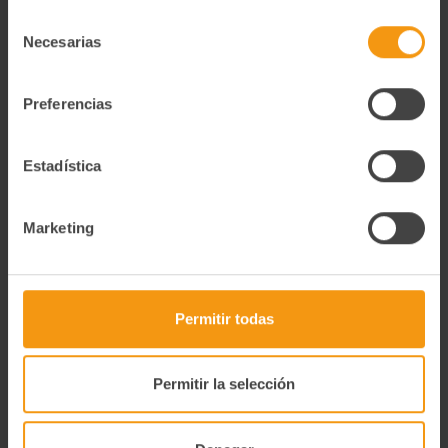
Política de Privacidad y Cookies
aquí
.
Selección
Tipo de preservación
Necesarias
de
Ambiente
consentimiento
Ingredientes
Preferencias
Filetes de ventreska de atun claro (65%), aceite de oliva
(34%) y sal
Estadística
Degustación
Abrir la lata y degustar
Marketing
Información Nutricional
Información Nutricional 100g Valor energético (kcal) 672 Kj /
160 Kcal Grasas (g) 5,2 g De las cuales saturadas (g) 0,93 g
Hidratos de carbono (g) 0, 5 g De los cuales Azúcares (g) 0 g
Permitir todas
Proteinas (g) 27,3 g Sal (g) 0,95 g
Alérgenos
Permitir la selección
Contiene pescado