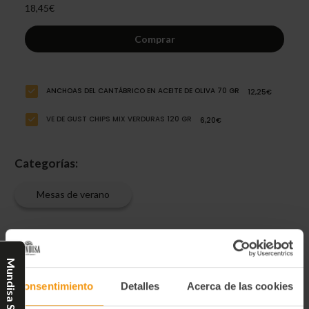
18,45€
Comprar
ANCHOAS DEL CANTÁBRICO EN ACEITE DE OLIVA 70 GR
12,25€
VE DE GUST CHIPS MIX VERDURAS 120 GR
6,20€
Categorías:
Mesas de verano
La exquisita anchoa del Cantábrico.
Mundisa Select
Descripción:
Las
Anchoas del Cantábrico en Aceite de Oliva 70 g
son una
Consentimiento
Detalles
Acerca de las cookies
auténtica delicatessen elaborada a partir de anchoas capturadas
en el mar Cantábrico, reconocido por la calidad excepcional de