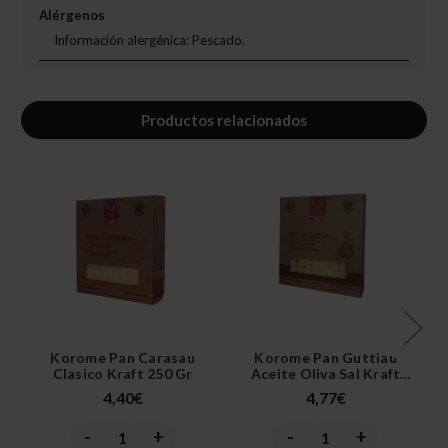
Alérgenos
Información alergénica: Pescado.
Productos relacionados
Korome Pan Carasau
Korome Pan Guttiau
Clasico Kraft 250 Gr
Aceite Oliva Sal Kraft
250 Gr
4,40€
4,77€
-
+
-
+
Disminuir
Aumentar
Disminuir
Aumentar