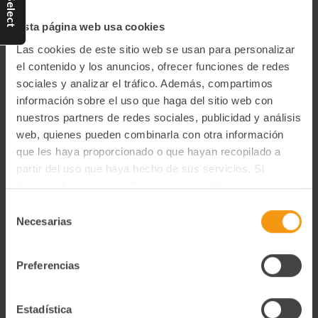
esta especie. Tras un cuidadoso proceso de maduración y
Esta página web usa cookies
limpieza manual, los filetes se conservan en aceite de oliva para
potenciar su textura firme, su carne jugosa y su intenso sabor.
Las cookies de este sitio web se usan para personalizar
Perfectas para disfrutar sobre pan, en ensaladas, pintxos,
el contenido y los anuncios, ofrecer funciones de redes
aperitivos o como ingrediente estrella de recetas gourmet.
sociales y analizar el tráfico. Además, compartimos
información sobre el uso que haga del sitio web con
Características destacadas
nuestros partners de redes sociales, publicidad y análisis
web, quienes pueden combinarla con otra información
Elaboradas con anchoas del mar Cantábrico.
que les haya proporcionado o que hayan recopilado a
Filetes seleccionados y limpiados a mano.
partir del uso que haya hecho de sus servicios. Si
Conservadas en aceite de oliva.
deseas obtener más información consulta nuestra
Textura firme y sabor intenso.
Política de Privacidad y Cookies
aquí
.
Elaboración tradicional.
Selección
Listas para consumir.
Necesarias
de
Formato 70 g.
consentimiento
Preferencias
Información adicional
Estadística