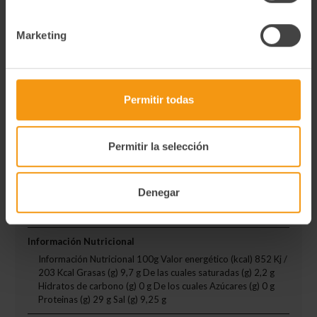
Tipo de preservación
Refrigerado
Marketing
Ingredientes
Anchoas (Engraulis encrasicholus), aceite de oliva y sal.
Permitir todas
Degustación
Ideal para comer sola o acompañada de queso fresco, como
gilda, con bonito, con pimientos,…. Para una tapa original,
Permitir la selección
proponemos combinar la anchoa con queso fresco y servirla
con un cono de galleta salada o hojaldre, envuelta en una
crépe recién hecha o coronando una mini pizza con queso
gruyere, tomate y albahaca fresca. Conservar en frío
Denegar
después de abierto. Mantiene su caducidad siempre que se
mantenga cubierto de aceite.
Información Nutricional
Información Nutricional 100g Valor energético (kcal) 852 Kj /
203 Kcal Grasas (g) 9,7 g De las cuales saturadas (g) 2,2 g
Hidratos de carbono (g) 0 g De los cuales Azúcares (g) 0 g
Proteinas (g) 29 g Sal (g) 9,25 g