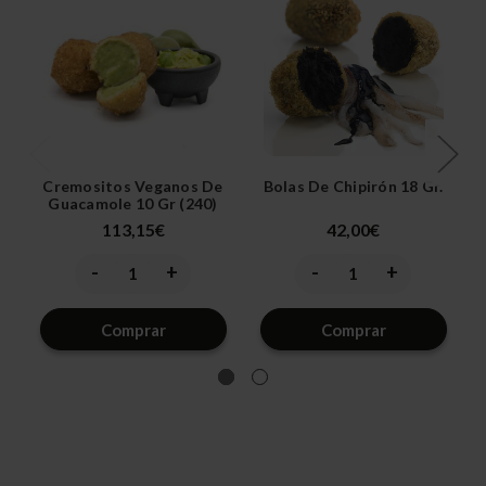
Cremositos Veganos De
Bolas De Chipirón 18 Gr.
Guacamole 10 Gr (240)
113,15€
42,00€
-
+
-
+
Disminuir
Aumentar
Disminuir
Aumentar
la
la
la
la
cantidad
cantidad
cantidad
cantidad
de
de
de
de
Comprar
Comprar
undefined
undefined
undefined
undefined