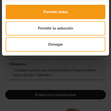
modificdo de patata); sal y vinagre.
Permitir todas
Degustación
No descongelar previamente. Freir en aceite muy caliente
(180ºC) hasta que se doren y dejar reposar 2 minutos
Permitir la selección
Información Nutricional
Información Nutricional 100g Valor energético (kcal) 513 Kj /
Denegar
123 Kcal Grasas (g) 5 g De las cuales saturadas (g) 0,9 g
Hidratos de carbono (g) 14,2 g De los cuales Azúcares (g) 1,8
g Proteinas (g) 3 g Sal (g) 1,40 g Fibra (g) 2,3 g
Alérgenos
Contiene: Cereales que contienen gluten. Puede contener
trazas de soja y derivados
Productos relacionados