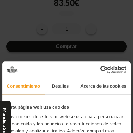
83,50€
-
+
Cantidad
Disminuir
Aumentar
la
la
actual
cantidad
cantidad
de
de
de
GILDAS
GILDAS
existencias:
CON
CON
ANCHOA
ANCHOA
DEL
DEL
CANTÁBRICO
CANTÁBRICO
(50)
(50)
Categorías:
Conservas y Ahumados
Consentimiento
Detalles
Acerca de las cookies
Anchoa y Boquerón
Gildas
Esta página web usa cookies
Mundisa Select
Las cookies de este sitio web se usan para personalizar
Descripción:
el contenido y los anuncios, ofrecer funciones de redes
Gildas con anchoa del Cantábrico es un pintxo típico de la
sociales y analizar el tráfico. Además, compartimos