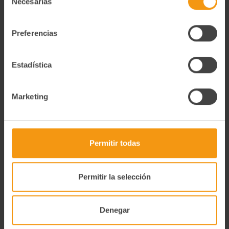
Necesarias
de
Degustación
consentimiento
OPCION 1:Directamente del congelador, quitar el molde e
introducir en microondas 1 min a máxima potencia. OPCIÓN
Preferencias
2: Directamente del congelador introducir en el horno 15 min
a 150ºC.
Estadística
Información Nutricional
Información Nutricional 100g Valor energético (kcal) 1139 Kj
/ 274 Kcal Grasas (g) 20 g De las cuales saturadas (g) 13 g
Marketing
Hidratos de carbono (g) 19 g De los cuales Azúcares (g) 17 g
Proteinas (g) 5,4 g Sal (g) 0,5 g
Alérgenos
Permitir todas
Contiene: trigo, huevo y derivados, leche y derivados leche.
Puede contener trazas de soja, frutos de cascara, cacahuete
y sésamo
Permitir la selección
Productos relacionados
Denegar