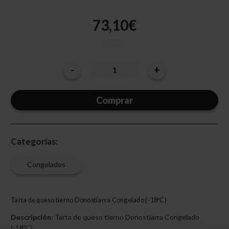
73,10€
-
+
Cantidad
Disminuir
Aumentar
la
la
actual
cantidad
cantidad
de
de
de
INDIVIDUAL
INDIVIDUAL
existencias:
DONOSTIARRA
DONOSTIARRA
100
100
GR
GR
(22)
(22)
Categorías:
Congelados
Tarta de queso tierno Donostiarra Congelado (-18ºC)
Descripción:
Tarta de queso tierno Donostiarra Congelado
(-18ºC)