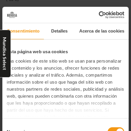
3.32 €/ud.
Información adicional
Consentimiento
Detalles
Acerca de las cookies
Tipo de preservación
Mundisa Select
Congelado
Esta página web usa cookies
Unidades de producto
Las cookies de este sitio web se usan para personalizar
22
el contenido y los anuncios, ofrecer funciones de redes
sociales y analizar el tráfico. Además, compartimos
Ingredientes
información sobre el uso que haga del sitio web con
Queso blanco pasteurizado 33% (leche pasterizada de vaca,
nuestros partners de redes sociales, publicidad y análisis
nata, fermentos, sal, estabilizantes: E-466, E-406, E-417),
nata (nata, estabilizante: E-407), huevo pasteurizado, azúcar,
web, quienes pueden combinarla con otra información
queso blanco pasteurizado 8% (leche pasteurizada de vaca,
que les haya proporcionado o que hayan recopilado a
nata, proteínas de leche, sal, estabilizante: E 410,
partir del uso que haya hecho de sus servicios. Si
conservador: E 200, fermentos lácticos), leche, harina de
deseas obtener más información consulta nuestra
trigo, mantequilla (leche), almidón de maíz, sal, estabilizante:
goma xantana.
Política de Privacidad y Cookies
aquí
.
Selección