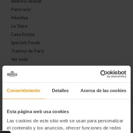
Ameztoi Anaiak
Pancracio
Mundisa
La Tejea
Casa Eceiza
Specials Foods
Traiteur de Paris
Ver todo
Clasificar por:
Consentimiento
Detalles
Acerca de las cookies
Esta página web usa cookies
Las cookies de este sitio web se usan para personalizar
el contenido y los anuncios, ofrecer funciones de redes