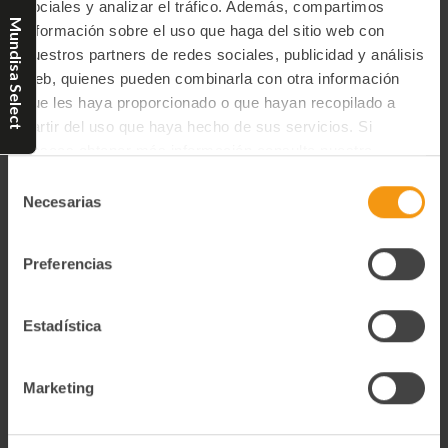
sociales y analizar el tráfico. Además, compartimos
Mundisa Select
información sobre el uso que haga del sitio web con
nuestros partners de redes sociales, publicidad y análisis
web, quienes pueden combinarla con otra información
que les haya proporcionado o que hayan recopilado a
Carpaccio De Buey (20)
partir del uso que haya hecho de sus servicios. Si
88,00€
deseas obtener más información consulta nuestra
Política de Privacidad y Cookies
aquí
.
-
+
Selección
Disminuir
Aumentar
la
la
Necesarias
de
cantidad
cantidad
de
de
consentimiento
Comprar
undefined
undefined
Preferencias
Estadística
Marketing