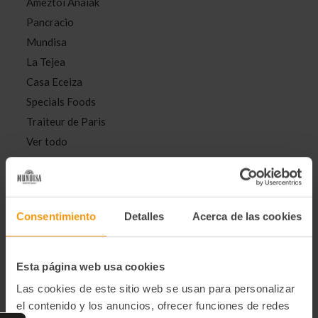
Ameztoi Anaiak
Pancracio
Mundisa
La Tejea
Casa Eceiza
Specials Foods
Traiteur de Paris
Ver todo
Clasificar por:
Consentimiento
Detalles
Acerca de las cookies
Esta página web usa cookies
Las cookies de este sitio web se usan para personalizar
el contenido y los anuncios, ofrecer funciones de redes