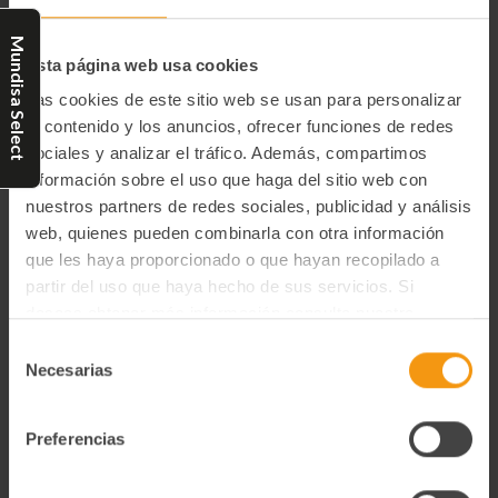
diariamente en sus obradores siguiendo la receta tradicional de
casa Teresa San Martín. Se trata de un producto crujiente y de
Mundisa Select
delicioso sabor.
Esta página web usa cookies
2.58 €/ud.
Las cookies de este sitio web se usan para personalizar
el contenido y los anuncios, ofrecer funciones de redes
sociales y analizar el tráfico. Además, compartimos
Información adicional
información sobre el uso que haga del sitio web con
nuestros partners de redes sociales, publicidad y análisis
Tipo de preservación
web, quienes pueden combinarla con otra información
Ambiente
que les haya proporcionado o que hayan recopilado a
Unidades de producto
partir del uso que haya hecho de sus servicios. Si
14
deseas obtener más información consulta nuestra
Política de Privacidad y Cookies
aquí
.
Selección
Ingredientes
Necesarias
de
Harina de trigo, agua, levadura, azúcar, mantequilla
(mantequilla de nata pasteurizada y colorante E160a), sal,
consentimiento
harina de malta, enzimas y antioxidante E300.
Preferencias
Degustación
Mantener en un lugar fresco y seco. Una vez abierto,