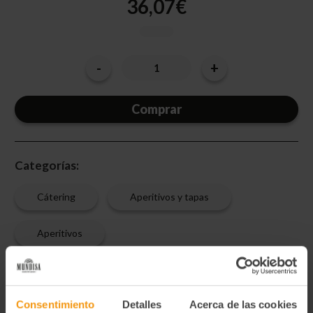
36,07€
-
+
Cantidad
Disminuir
Aumentar
la
la
actual
cantidad
cantidad
de
de
de
PAN
PAN
existencias:
NATURAL
NATURAL
CAJA
CAJA
1,4
1,4
KG.
KG.
(14
(14
Categorías:
x100
x100
GR.)
GR.)
Cátering
Aperitivos y tapas
Aperitivos
Las tostadas de elaboración artesanal tradicionales.
Consentimiento
Detalles
Acerca de las cookies
Descripción:
Las tostadas de pan Teresa San Martín se elaboran