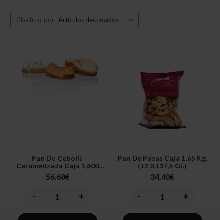
Clasificar por:
Pan De Cebolla
Pan De Pasas Caja 1,65 Kg.
Caramelizada Caja 1,600
(12 X137,5 Gr.)
Kg.(8x200 Gr.)
56,68€
34,40€
-
+
-
+
Disminuir
Aumentar
Disminuir
Aumentar
la
la
la
la
cantidad
cantidad
cantidad
cantidad
de
de
de
de