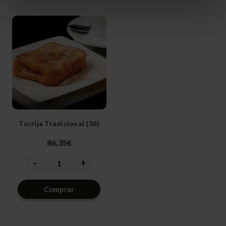
Torrija Tradicional (36)
86,35€
-
+
Disminuir
Aumentar
la
la
cantidad
cantidad
de
de
Comprar
undefined
undefined