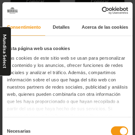
Comprar
Comprar
undefined
undefined
undefined
undefined
Consentimiento
Detalles
Acerca de las cookies
Mundisa Select
Esta página web usa cookies
Las cookies de este sitio web se usan para personalizar
el contenido y los anuncios, ofrecer funciones de redes
sociales y analizar el tráfico. Además, compartimos
información sobre el uso que haga del sitio web con
nuestros partners de redes sociales, publicidad y análisis
Pan De Pasas Caja 2 Kg.
Pan De Pasas Tienda 1,750
web, quienes pueden combinarla con otra información
(8x250 Gr.)
Kg. (14 X125 Gr.)
55,88€
58,76€
que les haya proporcionado o que hayan recopilado a
partir del uso que haya hecho de sus servicios. Si
-
+
-
+
Disminuir
Aumentar
Disminuir
Aumentar
deseas obtener más información consulta nuestra
la
la
la
la
cantidad
cantidad
cantidad
cantidad
Política de Privacidad y Cookies
aquí
.
Selección
de
de
de
de
Comprar
Comprar
undefined
undefined
undefined
undefined
Necesarias
de