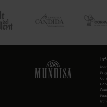
In
Mar
Preg
Gara
Cond
Polí
Plan
tran