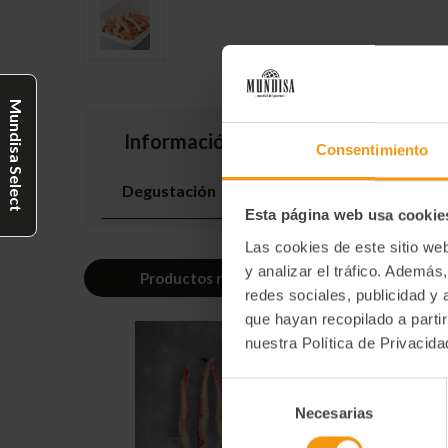
Mundisa Select
Información adicional
Consentimiento
Degustación
Esta página web usa cookie
Las cookies de este sitio we
y analizar el tráfico. Ademá
Productos relacionados
redes sociales, publicidad y
que hayan recopilado a parti
nuestra Política de Privacid
Selección
Necesarias
de
consentimiento