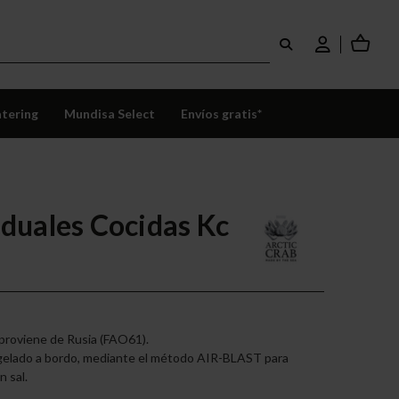
tering
Mundisa Select
Envíos gratis*
iduales Cocidas Kc
 proviene de Rusia (FAO61).
ngelado a bordo, mediante el método AIR-BLAST para
 sal.