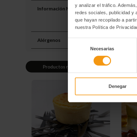
y analizar el tráfico. Ademá
Información Nutricional
redes sociales, publicidad y
que hayan recopilado a parti
nuestra Política de Privacid
Alérgenos
Selección
Necesarias
de
consentimiento
Productos relacionados
Denegar