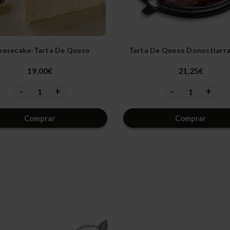
eesecake-Tarta De Queso
Tarta De Queso Donostiarra
19,00€
21,25€
-
+
-
+
Disminuir
Aumentar
Disminuir
Aument
la
la
la
la
cantidad
cantidad
cantidad
cantida
de
de
de
de
Comprar
Comprar
undefined
undefined
undefined
undefi