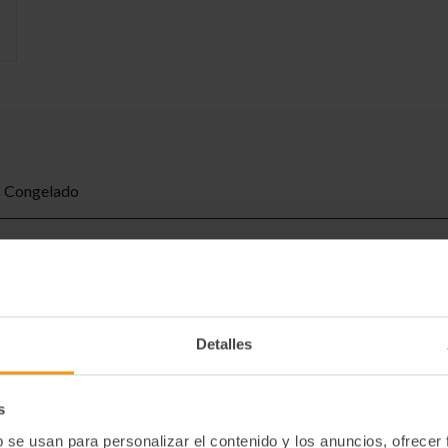
Congelado
Queso blanco pasteurizado (leche pasterizada de vaca, nata pasteu
401, E-407): conservador: E-202; fermentos lácticos), nata UHT (
Huevo liquido pasteurizado, conservador: E-202; antioxidante: E
manchgo 3%, agua, nata, sales emulsionantes: E-331, E-452; conse
412
Detalles
Descongelar a temperaturas de refrigeración (0-4ºC y servir. T
s
Una vez descongelado no volver a congelar, mantener entre 0-4ºC
b se usan para personalizar el contenido y los anuncios, ofrecer