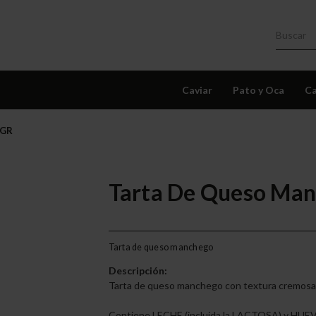
Caviar
Pato y Oca
Ca
 GR
Tarta De Queso Ma
Tarta de queso manchego
Descripción:
Tarta de queso manchego con textura cremosa
Contiene LECHE (incluida la LACTOSA) y HUEVO