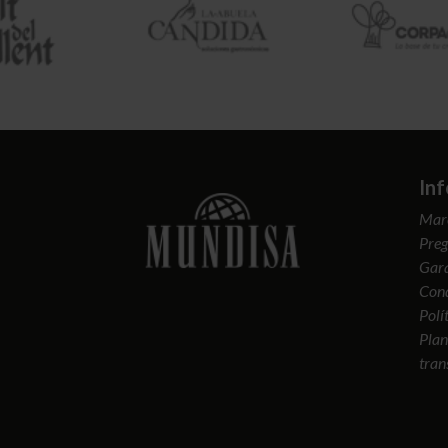
In
Mar
Preg
Gara
Cond
Polí
Plan
tran