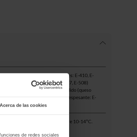
rizada de vaca, sal, estabilizantes: E-410, E-
nata (Leche), estabilizantes: E-407, E-508)
-330) azucar, crema de queso fundido (queso
rvante: E-202), harina de arroz y espesante: E-
Acerca de las cookies
emperatura óptima de consumo entre 10-14ºC.
 y consumir antes de 6-7 días
 funciones de redes sociales