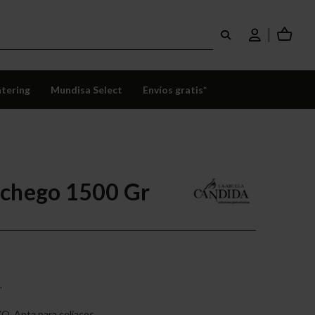
tering
Mundisa Select
Envíos gratis*
nchego 1500 Gr
.
. Apta para celíacos.