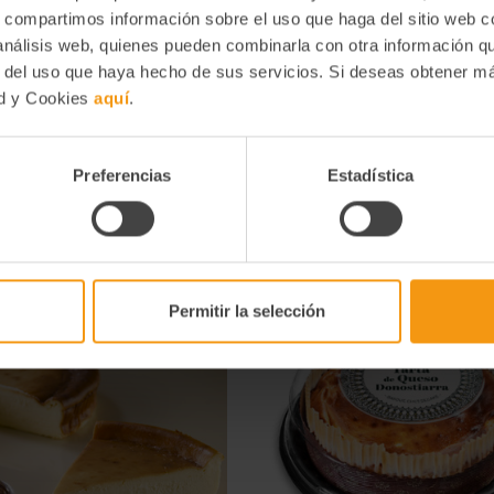
s, compartimos información sobre el uso que haga del sitio web 
Información Nutricional 100g Valor energético (kcal) 1284 Kj / 30
 análisis web, quienes pueden combinarla con otra información q
saturadas (g) 15,3 g Hidratos de carbono (g) 21 g De los cuales Azú
r del uso que haya hecho de sus servicios. Si deseas obtener m
g Fibra (g) 1 g
ad y Cookies
aquí
.
Contiene: Huevos y productos derivados, leche y sus derivados.
Preferencias
Estadística
Permitir la selección