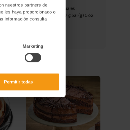
con nuestros partners de
9 Kcal Grasas (g) 22,6 g De las cuales
ue les haya proporcionado o
cares (g) 16,7 g Proteinas (g) 5,7 g Sal (g) 0,62
ás información consulta
Marketing
Permitir todas