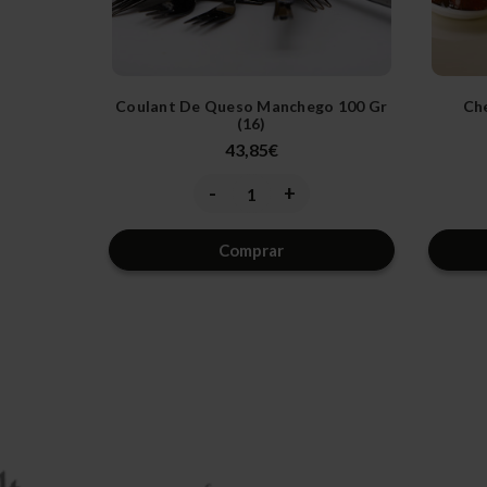
Coulant De Queso Manchego 100 Gr
Ch
(16)
43,85€
-
+
Disminuir
Aumentar
la
la
cantidad
cantidad
de
de
Comprar
undefined
undefined