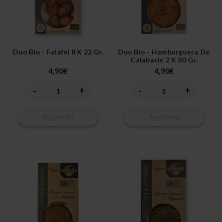
Duo Bio - Falafel 8 X 22 Gr.
Duo Bio - Hamburguesa De
Calabacín 2 X 80 Gr.
4,90€
4,90€
-
+
-
+
Disminuir
Aumentar
Disminuir
Aumentar
la
la
la
la
cantidad
cantidad
cantidad
cantidad
de
de
de
de
Agotado
Agotado
undefined
undefined
undefined
undefined