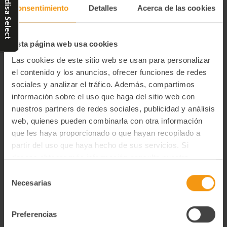
Mundisa Select
Consentimiento
Detalles
Acerca de las cookies
Duo Bio - Hamburguesa
Falafel (50)
Veggy (remolacha) 2 X 80
Gr.
Esta página web usa cookies
4,80€
20,59€
Las cookies de este sitio web se usan para personalizar
-
+
-
+
Disminuir
Aumentar
Disminuir
Aumentar
el contenido y los anuncios, ofrecer funciones de redes
la
la
la
la
cantidad
cantidad
cantidad
cantidad
sociales y analizar el tráfico. Además, compartimos
de
de
de
de
Agotado
Comprar
undefined
undefined
undefined
undefined
información sobre el uso que haga del sitio web con
nuestros partners de redes sociales, publicidad y análisis
web, quienes pueden combinarla con otra información
que les haya proporcionado o que hayan recopilado a
partir del uso que haya hecho de sus servicios. Si
deseas obtener más información consulta nuestra
Política de Privacidad y Cookies
aquí
.
Selección
Necesarias
de
consentimiento
Preferencias